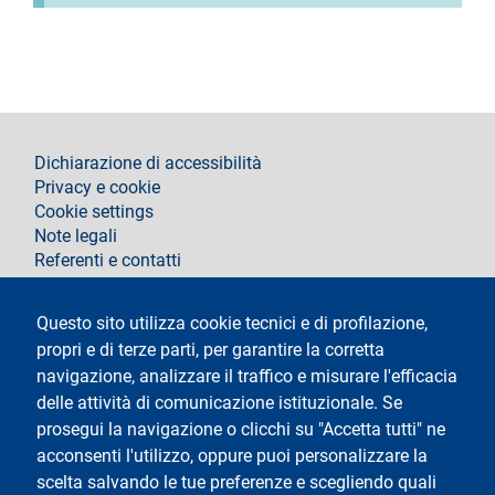
footer
Dichiarazione di accessibilità
Privacy e cookie
Cookie settings
Note legali
Referenti e contatti
Segui La Statale su
Questo sito utilizza cookie tecnici e di profilazione,
propri e di terze parti, per garantire la corretta
navigazione, analizzare il traffico e misurare l'efficacia
delle attività di comunicazione istituzionale. Se
prosegui la navigazione o clicchi su "Accetta tutti" ne
acconsenti l'utilizzo, oppure puoi personalizzare la
Testo
Università degli Studi di Milano
scelta salvando le tue preferenze e scegliendo quali
Via Festa del Perdono 7 - 20122 Milano